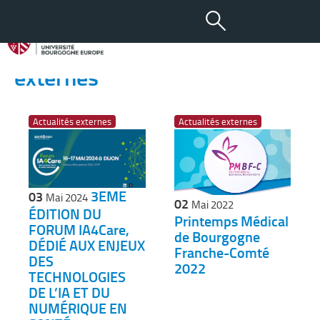
Toutes les actus : Actualités
externes
Actualités externes
Actualités externes
3EME
03
Mai 2024
02
Mai 2022
ÉDITION DU
Printemps Médical
FORUM IA4Care,
de Bourgogne
DÉDIÉ AUX ENJEUX
Franche-Comté
DES
2022
TECHNOLOGIES
DE L’IA ET DU
NUMÉRIQUE EN