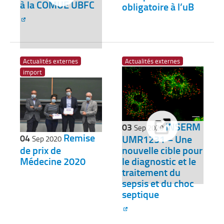
à la COMUE UBFC
obligatoire à l’uB
Actualités externes
Actualités externes
import
INSERM
03
Sep 2020
Remise
04
UMR1231 – Une
Sep 2020
de prix de
nouvelle cible pour
Médecine 2020
le diagnostic et le
traitement du
sepsis et du choc
septique