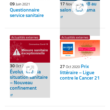
L’uB au
09
17
Juin 2021
Nov 2020
Questionnaire
salon Studyrama
service sanitaire
Actualités externes
Actualités externes
30
Prix
27
Oct 2020
Oct 2020
Évolution de la
littéraire – Ligue
situation sanitaire
contre le Cancer 21
– Nouveau
confinement