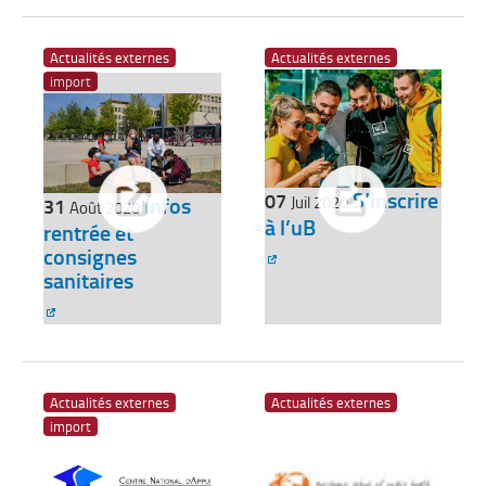
Actualités externes
Actualités externes
import
S’inscrire
07
Infos
Juil 2020
31
Août 2020
à l’uB
rentrée et
consignes
sanitaires
Actualités externes
Actualités externes
import