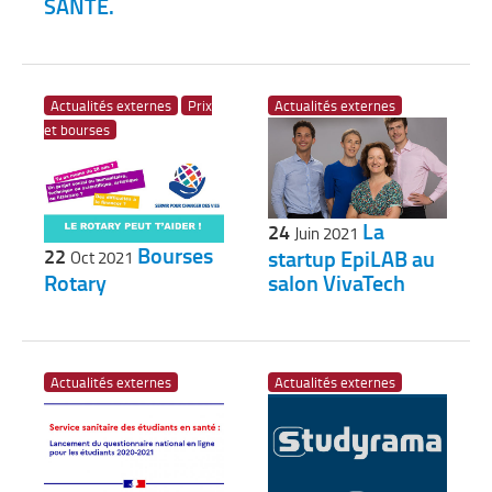
SANTÉ.
Actualités externes
Prix
Actualités externes
et bourses
La
24
Juin 2021
Bourses
22
startup EpiLAB au
Oct 2021
Rotary
salon VivaTech
Actualités externes
Actualités externes