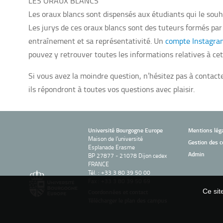
LES ORAUX BLANCS
Les oraux blancs sont dispensés aux étudiants qui le souha
Les jurys de ces oraux blancs sont des tuteurs formés par l
entraînement et sa représentativité. Un
compte Instagra
pouvez y retrouver toutes les informations relatives à ce
Si vous avez la moindre question, n’hésitez pas à contacte
ils répondront à toutes vos questions avec plaisir.
Université Bourgogne Europe
Mentions lég
Maison de l'université
Gestion des c
Esplanade Erasme
Admin
BP 27877 - 21078 Dijon cedex
FRANCE
Tél. : +33 3 80 39 50 00
Fax : +33 3 80 39 50 69
Ce sit
Coordonnées et contact
Télécharger le plan des campus