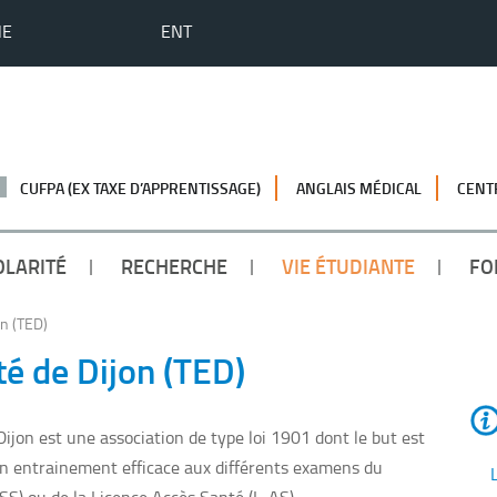
HE
ENT
CUFPA (EX TAXE D’APPRENTISSAGE)
ANGLAIS MÉDICAL
CENT
OLARITÉ
RECHERCHE
VIE ÉTUDIANTE
FO
on (TED)
té de Dijon (TED)
ijon est une association de type loi 1901 dont le but est
un entrainement efficace aux différents examens du