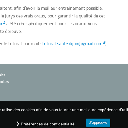
itent, afin d’avoir le meilleur entrainement possible.
e jurys des vrais oraux, pour garantir la qualité de cet
m
a été créé spécifiquement pour ces oraux. Vous
tte épreuve.
r le tutorat par mail :
tutorat.sante.dijon@gmail.com
,
ales
ookies
e utilise des cookies afin de vous fournir une meilleure expérience d'utili
J’approuve
Préférences de confidentialité