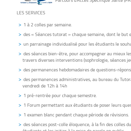
Parcours d’Accès Spécifique Santé (PA
LES SERVICES
1 à 2 colles par semaine.
des « Séances tutorat » chaque semaine, dont le but es
un parrainage individualisé pour les étudiants le souha
des séances bien-être, pour accompagner au mieux les 
travers diverses interventions (sophrologie, séances je
des permanences hebdomadaires de questions-réponse
des permanences administratives, au bureau du Tutora
vendredi de 12h à 14h
1 pré-rentrée pour chaque semestre.
1 Forum permettant aux étudiants de poser leurs ques
1 examen blanc pendant chaque période de révisions.
des séances post-colle éloquence, à la fin des colles 
étudiants et les initier à la prise de parole en public.