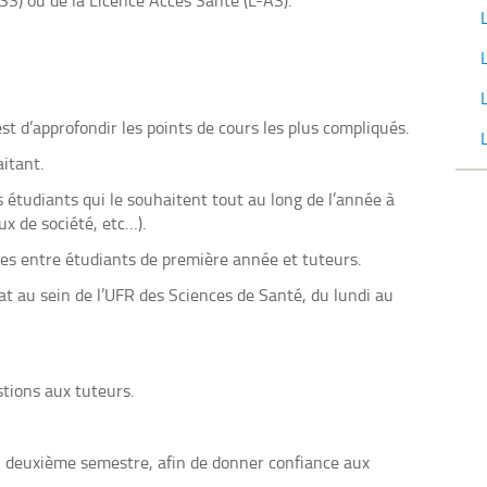
SS) ou de la Licence Accès Santé (L-AS).
t d’approfondir les points de cours les plus compliqués.
itant.
étudiants qui le souhaitent tout au long de l’année à
ux de société, etc…).
s entre étudiants de première année et tuteurs.
t au sein de l’UFR des Sciences de Santé, du lundi au
tions aux tuteurs.
du deuxième semestre, afin de donner confiance aux