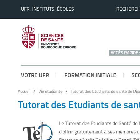
UFR, INSTITUTS, ÉCOLES
RECHERC
ACCÈS RAPIDE :
VOTRE UFR
FORMATION INITIALE
SC
Accueil
/
Vie étudiante
/
Tutorat des Etudiants de santé de Dij
Tutorat des Etudiants de san
Le Tutorat des Etudiants de Santé de D
d’offrir gratuitement à ses membres 