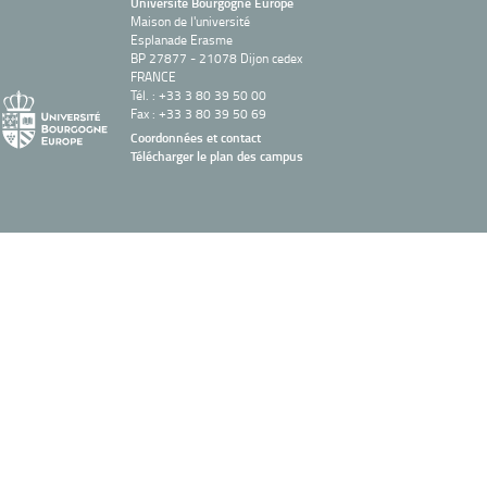
Université Bourgogne Europe
Maison de l'université
Esplanade Erasme
BP 27877 - 21078 Dijon cedex
FRANCE
Tél. : +33 3 80 39 50 00
Fax : +33 3 80 39 50 69
Coordonnées et contact
Télécharger le plan des campus