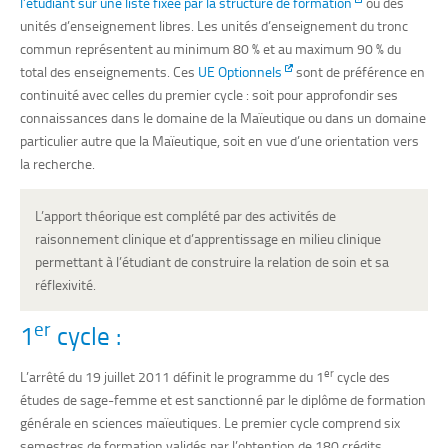
l’étudiant sur une liste fixée par la structure de formation
ou des
unités d’enseignement libres. Les unités d’enseignement du tronc
commun représentent au minimum 80 % et au maximum 90 % du
total des enseignements. Ces
UE Optionnels
sont de préférence en
continuité avec celles du premier cycle : soit pour approfondir ses
connaissances dans le domaine de la Maïeutique ou dans un domaine
particulier autre que la Maïeutique, soit en vue d’une orientation vers
la recherche.
L’apport théorique est complété par des activités de
raisonnement clinique et d’apprentissage en milieu clinique
permettant à l’étudiant de construire la relation de soin et sa
réflexivité.
er
1
cycle :
er
L’arrêté du 19 juillet 2011 définit le programme du 1
cycle des
études de sage-femme et est sanctionné par le diplôme de formation
générale en sciences maïeutiques. Le premier cycle comprend six
semestres de formation validés par l’obtention de 180 crédits