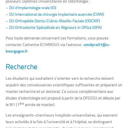
plusieurs Diplômes Universitaires en Odontologie :
2 fois 1 an.
–
DU d’Implantologie orale (IO)
L’assistant est recruté par décision conjointe du directeur
–
DU International de chirurgie implantaire avancée (CIAM)
du centre hospitalier universitaire et du directeur de l’unité
–
DU Orthopédie Dento-Crânio-Maxillo-Faciale (ODCMF)
de formation et de recherche (UFR) concernée sur
–
DU Orthodontie Spécialisée en Aligneurs in Office (OPA)
proposition du chef de service, après avis du conseil de
Pour toute demande concernant ces formations, vous pouvez
l’UFR et de la commission médicale d’établissement.
contacter Catherine ECHAROUX via l’adresse :
umdpcs01@u-
Un poste de CCU-AH en odontologie peut se faire à temps
bourgogne.fr
plein ou à temps partiel.
Recherche
À l’heure actuelle, afin de devenir CCU-AH, il faut d’une part
valider des ECTS (European Crédits Transfer System) mais
Les étudiants qui souhaitent s’orienter vers la recherche doivent
également participer à un concours, dont l’arrêté est publié
acquérir des connaissances scientifiques suffisantes en préparant un
au journal officiel.
master recherche et un doctorat. Ce cursus complémentaire aux
Ce concours s’articule autour de :
études d’odontologie est proposé à partir de la DFGSO2 et débute par
ère
le M1 (1
année de master).
1 présentation du candidat (CV, expériences
professionnelles, Diplômes Universitaires acquis,
Les enseignants-chercheurs hospitalo-universitaires, qui exercent
Publications effectuées, …)
leurs activités à la fois à l’université et à l’hôpital, se distinguent