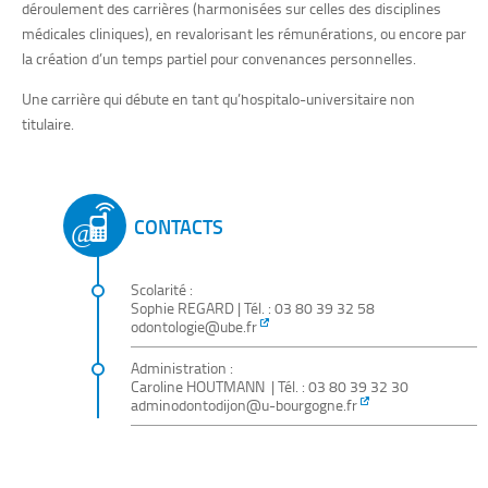
L’CCU-AH peut s’inscrire en Master 2 lors de son
déroulement des carrières (harmonisées sur celles des disciplines
assistanat, après accord du chef de service hospitalier et du
médicales cliniques), en revalorisant les rémunérations, ou encore par
directeur de l’UFR, en vue de devenir MCU-PH et de
la création d’un temps partiel pour convenances personnelles.
répondre à ses fonctions de recherche.
Une carrière qui débute en tant qu’hospitalo-universitaire non
Pour plus de renseignement concernant les carrières
titulaire.
hospitalo-universitaires, n’hésitez pas à nous contacter à
l’adresse
odontologie@u-bourgogne.fr
CONTACTS
Scolarité :
Sophie REGARD
| Tél. : 03 80 39 32 58
odontologie@ube.fr
Administration :
Caroline HOUTMANN | Tél. :
03 80 39 32 30
adminodontodijon@u-bourgogne.fr