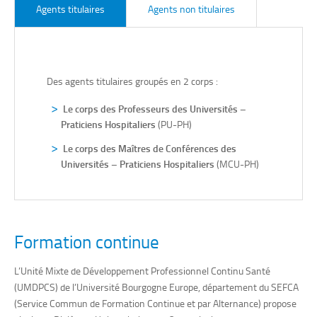
Agents titulaires
Agents non titulaires
Des agents titulaires groupés en 2 corps :
Le corps des Professeurs des Universités –
Praticiens Hospitaliers
(PU-PH)
Le corps des Maîtres de Conférences des
Universités – Praticiens Hospitaliers
(MCU-PH)
Formation continue
Les
Chefs de Clinique des Universités-Assistants des
Hôpitaux Universitaires
(CCU-AH)
L’Unité Mixte de Développement Professionnel Continu Santé
(UMDPCS) de l’Université Bourgogne Europe
, département du SEFCA
Première étape d’une carrière HU, l
es
CCU-AH
sont
(Service Commun de Formation Continue et par Alternance) propose
nommés pour une durée de 2 ans, renouvelable maximum