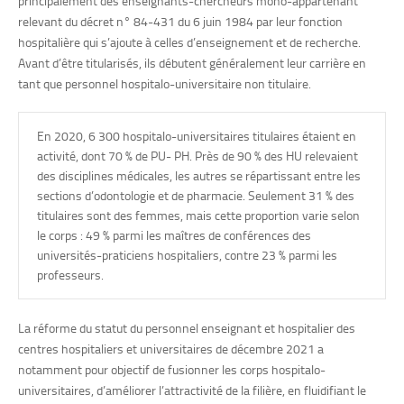
principalement des enseignants-chercheurs mono-appartenant
1 présentation d’un cours devant un jury
relevant du décret n° 84-431 du 6 juin 1984 par leur fonction
1 étude d’un ou de plusieurs cas cliniques
hospitalière qui s’ajoute à celles d’enseignement et de recherche.
Avant d’être titularisés, ils débutent généralement leur carrière en
Il s’agit d’emplois préparatoires aux fonctions de Maître de
tant que personnel hospitalo-universitaire non titulaire.
Conférences ou de Professeur des Universités.
Quelles sont les missions d’un CCU-AH ?
En 2020, 6 300 hospitalo-universitaires titulaires étaient en
activité, dont 70 % de PU- PH. Près de 90 % des HU relevaient
Tout comme les MCU-PH et les PU-PH, les CCU-AH ont la
des disciplines médicales, les autres se répartissant entre les
triple mission d’enseignement, de soin et de recherche
sections d’odontologie et de pharmacie. Seulement 31 % des
dans les centres hospitaliers et universitaires.
titulaires sont des femmes, mais cette proportion varie selon
le corps : 49 % parmi les maîtres de conférences des
Ils assurent ainsi des fonctions d’enseignement pour la
universités-praticiens hospitaliers, contre 23 % parmi les
formation initiale et continue en participant aux tâches de
professeurs.
gestion comme le contrôle des connaissances, à
l’encadrement des thèses et des TP et en donnant des
cours.
La réforme du statut du personnel enseignant et hospitalier des
centres hospitaliers et universitaires de décembre 2021 a
L’CCU-AH encadre les étudiants dans le service hospitalier
notamment pour objectif de fusionner les corps hospitalo-
et prodigue des soins.
universitaires, d’améliorer l’attractivité de la filière, en fluidifiant le