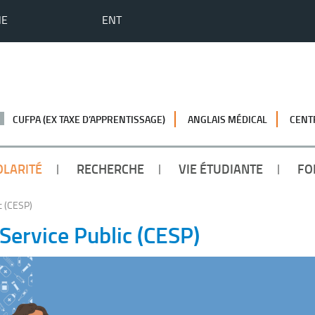
HE
ENT
CUFPA (EX TAXE D’APPRENTISSAGE)
ANGLAIS MÉDICAL
CENT
OLARITÉ
RECHERCHE
VIE ÉTUDIANTE
FO
c (CESP)
Service Public (CESP)