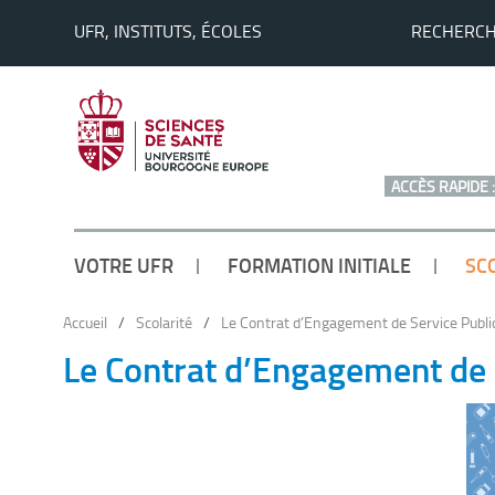
UFR, INSTITUTS, ÉCOLES
RECHERC
ACCÈS RAPIDE :
VOTRE UFR
FORMATION INITIALE
SC
Accueil
/
Scolarité
/
Le Contrat d’Engagement de Service Publi
Le Contrat d’Engagement de 