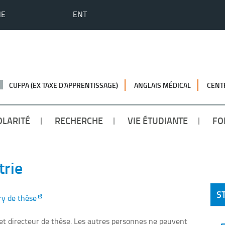
HE
ENT
CUFPA (EX TAXE D’APPRENTISSAGE)
ANGLAIS MÉDICAL
CENT
OLARITÉ
RECHERCHE
VIE ÉTUDIANTE
FO
trie
S
ry de thèse
t directeur de thèse. Les autres personnes ne peuvent