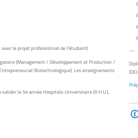
vec le projet professionnel de l’étudiant)
—
obligatoire (Management / Développement et Production /
Dipl
t Entrepreneuriat Biotechnologique). Les enseignements
(DEU
Prép
valider la 5e année Hospitalo-Universitaire (A.H.U.),