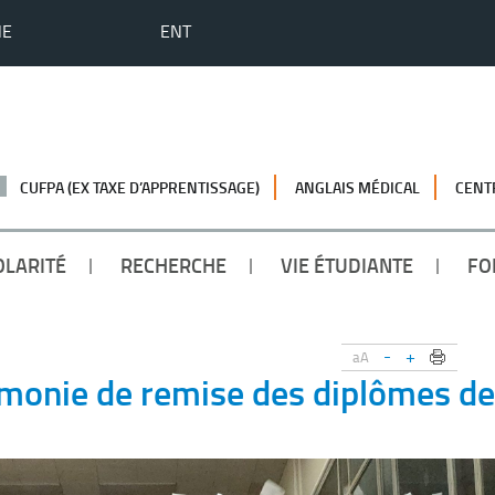
HE
ENT
CUFPA (EX TAXE D’APPRENTISSAGE)
ANGLAIS MÉDICAL
CENT
OLARITÉ
RECHERCHE
VIE ÉTUDIANTE
FO
-
+
aA
monie de remise des diplômes de