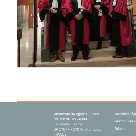
Université Bourgogne Europe
Mentions lég
Maison de l'université
Gestion des c
Esplanade Erasme
Admin
BP 27877 - 21078 Dijon cedex
FRANCE