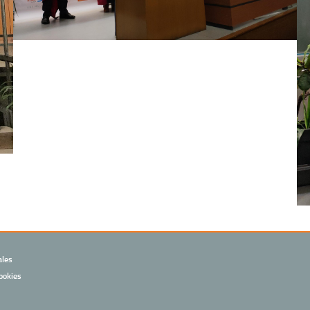
ales
ookies