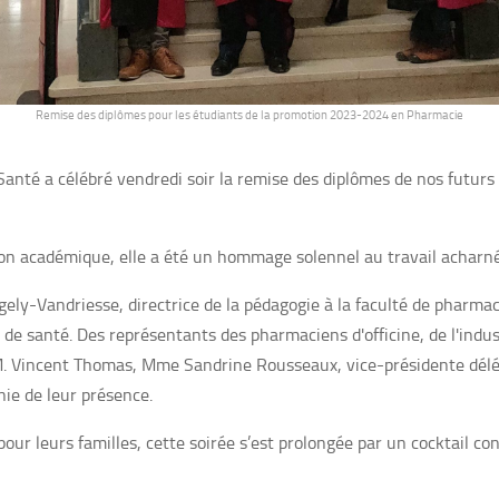
Remise des diplômes pour les étudiants de la promotion 2023-2024 en Pharmacie
Santé a célébré vendredi soir la remise des diplômes de nos futu
tion académique, elle a été un hommage solennel au travail acharn
ely-Vandriesse, directrice de la pédagogie à la faculté de pharmac
de santé. Des représentants des pharmaciens d'officine, de l'indus
 M. Vincent Thomas, Mme Sandrine Rousseaux, vice-présidente dél
ie de leur présence.
pour leurs familles, cette soirée s’est prolongée par un cocktail c