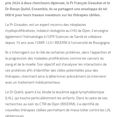
prix 2024 à deux chercheurs dijonnais, le Pr François Giraudon et le
Dr Ronan Quéré. Ensemble, ils se partagent une enveloppe de 40
000 € pour leurs travaux novateurs sur les thérapies ciblées.
Le Pr Giraudon, est un expert reconnu des néoplasies
myéloprolifératives, médecin biologiste au CHU de Dijon, il enseigne
également l’hématologie à l’UFR Sciences de Santé et collabore
depuis 15 ans avec l’UMR 1231 INSERM à l’université de Bourgogne.
Ils s’interrogent sur le rôle de certaines protéines, dans l’apparition et
la progression des maladies prolifératives comme les cancers du
sang et de la moelle. Son objectif est d’analyser les interactions de
ces protéines afin d’identifier des cibles potentielles pour des
thérapies, cherchant ainsi à déterminer précisément où intervenir
avec un traitement médicamenteux.
Le Dr Quéré, quant à lui, étudie la leucémie aiguë lymphoblastique
(LAL), qui touche particulièrement les enfants.
Dans le cadre de ses
recherches au sein du CTM de Dijon (INSERM), il a identifié de
nouvelles thérapies ciblées permettant de mieux lutter contre les LAL
pédiatriques.