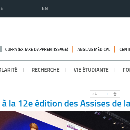
HE
ENT
CUFPA (EX TAXE D’APPRENTISSAGE)
ANGLAIS MÉDICAL
CENT
OLARITÉ
RECHERCHE
VIE ÉTUDIANTE
FO
-
+
aA
à la 12e édition des Assises de l