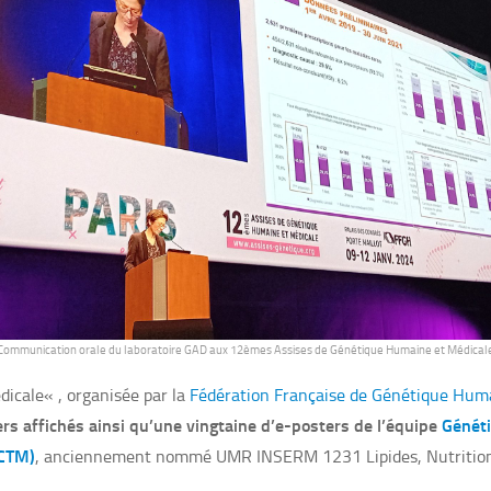
Communication orale du laboratoire GAD aux 12èmes Assises de Génétique Humaine et Médical
dicale
« , organisée par la
Fédération Française de Génétique Hum
rs affichés ainsi qu’une vingtaine d’e-posters de l’équipe
Génét
(CTM)
, anciennement nommé UMR
INSERM
1231 Lipides, Nutritio