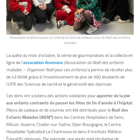
Association anémone pour la collecte et dons de cadeaux pour le Noël des enfants
malades
La quête du mois d’octobre, la vente de
gourmandises
et la collecte en
ligne de l’
association Anemone
(Association du Noël des enfants
malades – Organiser Noël pour ces enfants)
a permis de
récolter
plus
de 43 600€ grâce à l’investissement de plus de 300 étudiants de
l’UFR des Sciences de santé et la générosité des dijonnais.
Ces dons
ont soutenu
des actions solidaires pour
apporter de la joie
aux enfants contraints de passer les fêtes de fin d’année à l’hôpital
.
Pleins de
cadeaux et de sourires ont été distribués pour le
Noël des
Enfants Malades (
NEM*
)
dans les Centres Hospitaliers de Sens,
Mâcon, Auxerre, Chalon-sur-Saône, Dijon Bourgogne, le Centre
Hospitalier Spécialisé La Chartreuse et dans 6 Instituts Médico-
Éducatifs dijonnais. Par exemple, une après midi récréative de