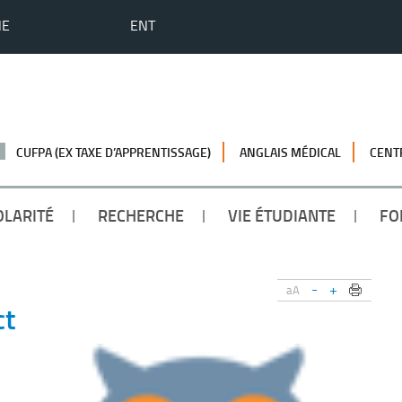
HE
ENT
CUFPA (EX TAXE D’APPRENTISSAGE)
ANGLAIS MÉDICAL
CENT
OLARITÉ
RECHERCHE
VIE ÉTUDIANTE
FO
-
+
aA
ct