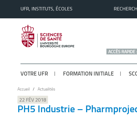
UFR, INSTITUTS, ÉCOLES
RECHERC
ACCÈS RAPIDE :
VOTRE UFR
FORMATION INITIALE
SC
Accueil
/
Actualités
22 FÉV 2018
PH5 Industrie – Pharmproje