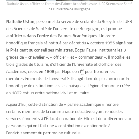
Nathalie Ustun, officier de l'ordre des Palmes Académiques de l'UFR Sciences de Santé
de l'université de Bourgogne
Nathalie Ustun
, personnel du service de scolarité du 3e cycle de l’UFR
des Sciences de Santé de l’université de Bourgogne, est promue
« officier » dans l’ordre des Palmes Académiques
. U
n ordre
honorifique français réinstitué par décret du
4 octobre 1955
signé par
le Président du conseil des ministres, Edgar Faure, instituant les 3
grades de « chevalier », « officier » et « commandeur ». Il modifie les
trois grades de titulaire, d’officier de l’Université et d’officier des
er
Académies, créés
en 1808
par Napoléon
I
pour honorer les
membres éminents de l’université. Il s’agit donc du plus ancien ordre
honorifique de distinctions civiles, puisque la Légion d’honneur créée
en 1802 est un ordre national civil et militaire.
Aujourd’hui, cette distinction de « palme académique » honore
certains membres de la communauté éducative ayant rendu des
services éminents à l’Éducation nationale. Elle est donc décernée aux
personnes qui ont fait une
« contribution exceptionnelle à
l’enrichissement du patrimoine culturel »
.