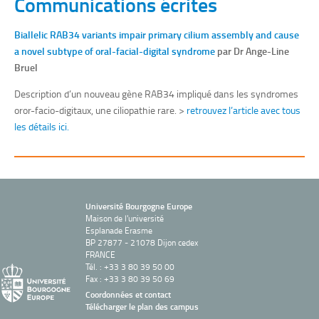
Communications écrites
Biallelic RAB34 variants impair primary cilium assembly and cause
a novel subtype of oral-facial-digital syndrome
par Dr Ange-Line
Bruel
Description d’un nouveau gène RAB34 impliqué dans les syndromes
oror-facio-digitaux, une ciliopathie rare. >
retrouvez l’article avec tous
les détails ici.
Université Bourgogne Europe
Maison de l'université
Esplanade Erasme
BP 27877 - 21078 Dijon cedex
FRANCE
Tél. : +33 3 80 39 50 00
Fax : +33 3 80 39 50 69
Coordonnées et contact
Télécharger le plan des campus