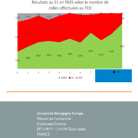
Université Bourgogne Europe
Maison de l'université
Esplanade Erasme
BP 27877 - 21078 Dijon cedex
FRANCE