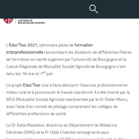
13 DÉC 2021
Le projet Educ’Tour
L’
Educ’Tour 2021,
séminaire pilote de
formation
interprofessionnelle
rassemblant les étudiants de différentes filières
de formation en santé
organisé par l’
université de Bourgogne et la
Caisse Régionale de Mutualité Sociale Agricole de Bourgogne s’est
er
tenu les 18 mai et 1
juin.
Le projet
Educ’Tour
vise à faire découvrir l’exercice professionnel en
milieu rural et à promouvoir le travail coordonné. Il a été monté par la
MSA (Mutualité Sociale Agricole)
représentée par le Dr Didier Menu
,
avec l’aide d’un comité de pilotage comprenant les collèges de
différentes professions de santé.
Le
Dr Katia Mazalovic directrice du
Département de Médecine
Générale (DMG) et
le Pr Odile Chambin enseignante pour