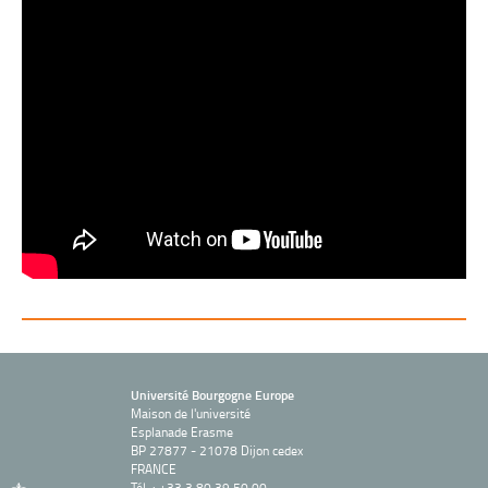
Université Bourgogne Europe
Maison de l'université
Esplanade Erasme
BP 27877 - 21078 Dijon cedex
FRANCE
Tél. : +33 3 80 39 50 00