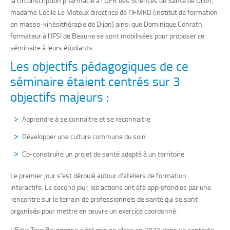
la
circonscription
pharmacie
à l’UFR des Sciences de Santé de Dijon
,
madame
Cécile Le Moteux directrice de
l’IFMKD (institut de formation
en masso-kinésithérapie de Dijon) ainsi que
Dominique Conrath,
formateur à
l’IFSI de Beaune se sont mobilisées pour proposer ce
séminaire à leurs étudiants.
Les objectifs pédagogiques de ce
séminaire étaient centrés sur 3
objectifs majeurs :
Apprendre à se connaitre et se reconnaitre
Développer une culture commune du soin
Co-construire un projet de santé adapté à un territoire
Le premier jour s’est déroulé autour d’ateliers de formation
interactifs. Le second jour, les actions ont été approfondies par une
rencontre sur le terrain de professionnels de santé qui se sont
organisés pour mettre en œuvre un exercice coordonné.
L’Educ’Tour Bourgogne a été mis en place en 2021 dans un contexte