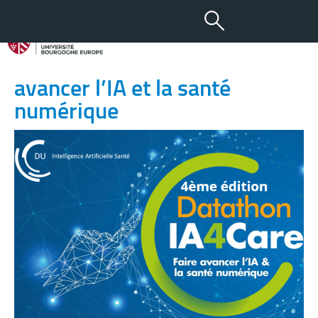
03 AVR 2023
Datathon IA4Care : faire
avancer l’IA et la santé
numérique