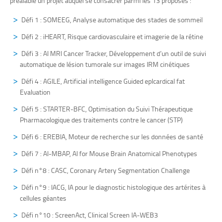
préalable un projet auquel se consacrer parmi les 13 proposés :
Défi 1 : SOMEEG, Analyse automatique des stades de sommeil
Défi 2 : iHEART, Risque cardiovasculaire et imagerie de la rétine
Défi 3 : AI MRI Cancer Tracker, Développement d’un outil de suivi
automatique de lésion tumorale sur images IRM cinétiques
Défi 4 : AGILE, Artificial intelligence Guided eplcardical fat
Evaluation
Défi 5 : STARTER-BFC, Optimisation du Suivi Thérapeutique
Pharmacologique des traitements contre le cancer (STP)
Défi 6 : EREBIA, Moteur de recherche sur les données de santé
Défi 7 : AI-MBAP, AI for Mouse Brain Anatomical Phenotypes
Défi n°8 : CASC, Coronary Artery Segmentation Challenge
Défi n°9 : IACG, IA pour le diagnostic histologique des artérites à
cellules géantes
Défi n°10 : ScreenAct, Clinical Screen IA-WEB3