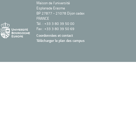
Maison de l'université
Esplanade Erasme
BP 27877 - 21078 Dijon cedex
FRANCE
Tél. : +33 3 80 39 50 00
Fax : +33 3 80 39 50 69
Coordonnées et contact
Télécharger le plan des campus