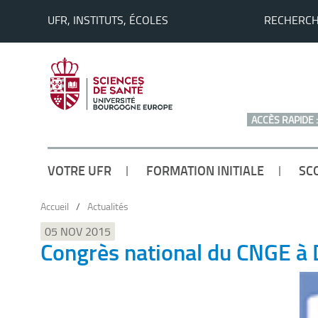
UFR, INSTITUTS, ÉCOLES
RECHERC
ACCÈS RAPIDE :
VOTRE UFR
FORMATION INITIALE
SC
Accueil
/
Actualités
05 NOV 2015
Congrès national du CNGE à 