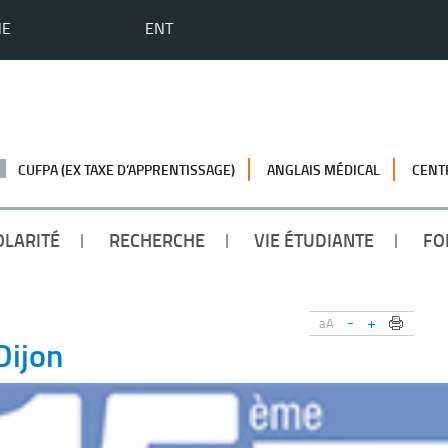
HE
ENT
CUFPA (EX TAXE D’APPRENTISSAGE)
ANGLAIS MÉDICAL
CENT
OLARITÉ
RECHERCHE
VIE ÉTUDIANTE
FO
-
+
aA
Dijon