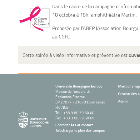
Dans le cadre de la campagne d’informatio
18 octobre à 18h, amphithéâtre Martin.
Proposée par l’ABEP (Association Bourgui
au CGFL.
ouver
Cette soirée à visée informative et préventive est
Université Bourgogne Europe
Mentions lég
Maison de l'université
Gestion des c
Esplanade Erasme
Admin
BP 27877 - 21078 Dijon cedex
FRANCE
Tél. : +33 3 80 39 50 00
Fax : +33 3 80 39 50 69
Coordonnées et contact
Télécharger le plan des campus