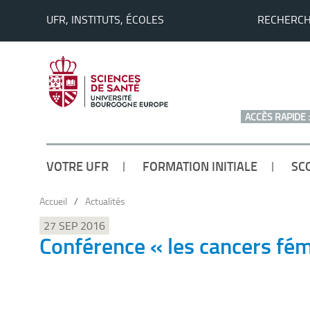
UFR, INSTITUTS, ÉCOLES
RECHERC
ACCÈS RAPIDE :
VOTRE UFR
FORMATION INITIALE
SC
Accueil
/
Actualités
27 SEP 2016
Conférence « les cancers fém