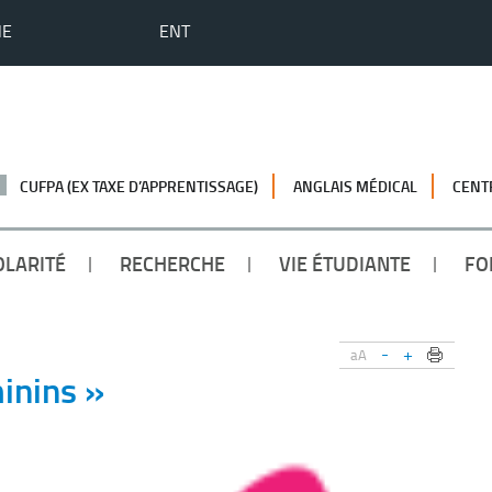
HE
ENT
CUFPA (EX TAXE D’APPRENTISSAGE)
ANGLAIS MÉDICAL
CENT
OLARITÉ
RECHERCHE
VIE ÉTUDIANTE
FO
-
+
aA
inins »