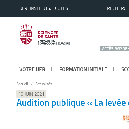
UFR, INSTITUTS, ÉCOLES
RECHERC
ACCÈS RAPIDE :
VOTRE UFR
FORMATION INITIALE
SC
Accueil
/
Actualités
18 JUIN 2021
Audition publique « La levée 