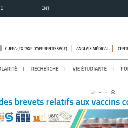
HE
ENT
CUFPA (EX TAXE D’APPRENTISSAGE)
ANGLAIS MÉDICAL
CENT
OLARITÉ
RECHERCHE
VIE ÉTUDIANTE
FO
-
+
aA
des brevets relatifs aux vaccins c