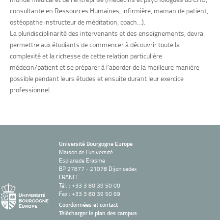
consultante en Ressources Humaines, infirmière, maman de patient,
ostéopathe instructeur de méditation, coach…).
La pluridisciplinarité des intervenants et des enseignements, devra
permettre aux étudiants de commencer à découvrir toute la
complexité et la richesse de cette relation particulière
médecin/patient et se préparer à l’aborder de la meilleure manière
possible pendant leurs études et ensuite durant leur exercice
professionnel.
Université Bourgogne Europe
Maison de l'université
Esplanade Erasme
BP 27877 - 21078 Dijon cedex
FRANCE
Tél. : +33 3 80 39 50 00
Fax : +33 3 80 39 50 69
Coordonnées et contact
Télécharger le plan des campus