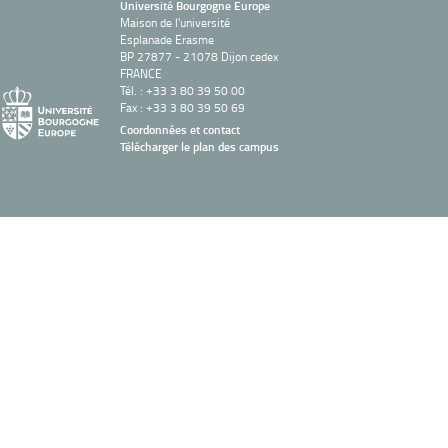
Université Bourgogne Europe
Maison de l'université
Esplanade Erasme
BP 27877 - 21078 Dijon cedex
FRANCE
Tél. : +33 3 80 39 50 00
Fax : +33 3 80 39 50 69
Coordonnées et contact
Télécharger le plan des campus