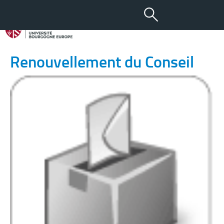
13 JAN 2018
Élections février 2018 –
Renouvellement du Conseil