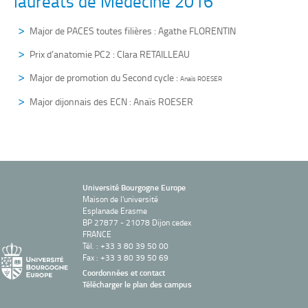
lauréats de Médecine 2016
Major de PACES toutes filières : Agathe FLORENTIN
Prix d’anatomie PC2 : Clara RETAILLEAU
Major de promotion du Second cycle :
Anaïs ROESER
Major dijonnais des ECN : Anaïs ROESER
Université Bourgogne Europe
Maison de l'université
Esplanade Erasme
BP 27877 - 21078 Dijon cedex
FRANCE
Tél. : +33 3 80 39 50 00
Fax : +33 3 80 39 50 69
Coordonnées et contact
Télécharger le plan des campus