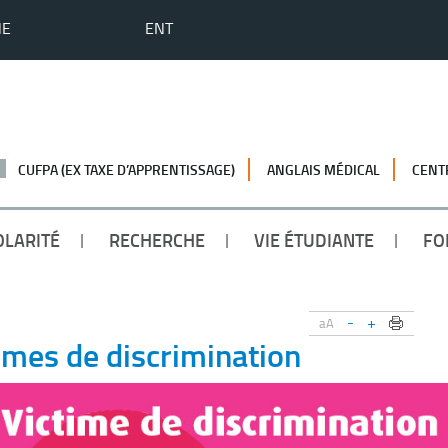
HE
ENT
CUFPA (EX TAXE D’APPRENTISSAGE)
ANGLAIS MÉDICAL
CENT
OLARITÉ
RECHERCHE
VIE ÉTUDIANTE
FO
-
+
aA
imes de discrimination