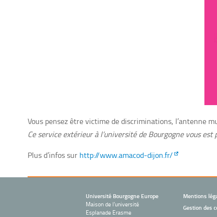
Vous pensez être victime de discriminations, l’antenne m
Ce service extérieur à l’université de Bourgogne vous est p
Plus d’infos sur
http://www.amacod-dijon.fr/
Université Bourgogne Europe
Mentions lég
Maison de l'université
Gestion des c
Esplanade Erasme