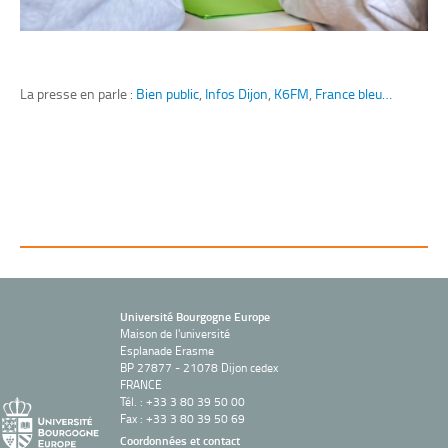
La presse en parle :
Bien public
,
Infos Dijon
,
K6FM
,
France bleu…
Université Bourgogne Europe
Maison de l'université
Esplanade Erasme
BP 27877 - 21078 Dijon cedex
FRANCE
Tél. : +33 3 80 39 50 00
Fax : +33 3 80 39 50 69
Coordonnées et contact