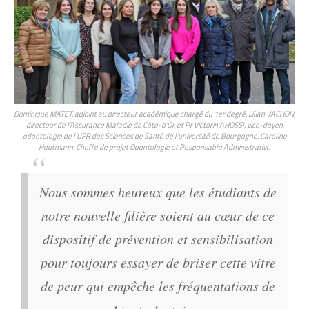
Dominique MATET, adjoint au directeur académique chargé du 1er degré, Lilian VACHON,
directeur de l’Assurance Maladie de Côte-d’Or, et Pr Victorin AHOSSI, vice-doyen
odontologie de l’UFR des Sciences de Santé de l’université de Bourgogne, Caroline
Houtmann, Cheffe de projet Odontologie et Responsable Administrative
Nous sommes heureux que les étudiants de
notre nouvelle filière soient au cœur de ce
dispositif de prévention et sensibilisation
pour toujours essayer de briser cette vitre
de peur qui empêche les fréquentations de