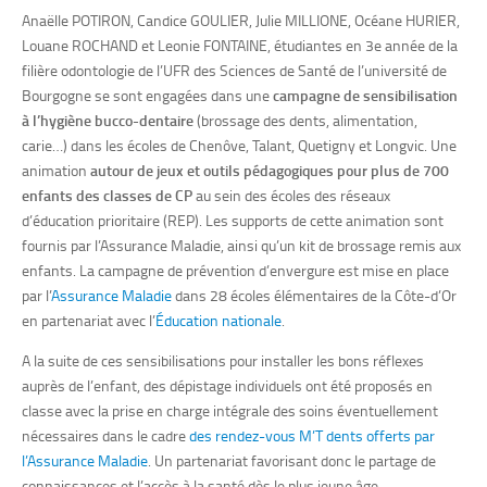
Anaëlle POTIRON, Candice GOULIER, Julie MILLIONE, Océane HURIER,
Louane ROCHAND et Leonie FONTAINE,
étudiantes en 3e année de la
filière odontologie de l’UFR des Sciences de Santé
de l’université de
Bourgogne
se sont engagées dans une
campagne de sensibilisation
à l’hygiène bucco-dentaire
(brossage des dents, alimentation,
carie…) dans les écoles de Chenôve, Talant, Quetigny et Longvic. Une
animation
autour de jeux et outils pédagogiques pour p
lus de 700
enfants des classes de CP
au sein des écoles des réseaux
d’éducation prioritaire (REP). Les supports de cette animation sont
fournis par l’Assurance Maladie, ainsi qu’un kit de brossage remis aux
enfants.
La campagne de prévention
d’envergure est
mise en place
par l’
Assurance Maladie
dans 28 écoles élémentaires de la Côte-d’Or
en partenariat avec l’
Éducation nationale
.
A la suite de ces sensibilisations pour installer les bons réflexes
auprès de l’enfant, des dépistage individuels ont été proposés en
classe avec la prise en charge intégrale des soins éventuellement
nécessaires dans le cadre
des rendez-vous M’T dents offerts par
l’Assurance Maladie
.
Un partenariat favorisant donc le partage de
connaissances et l’accès à la santé dès le plus jeune âge.