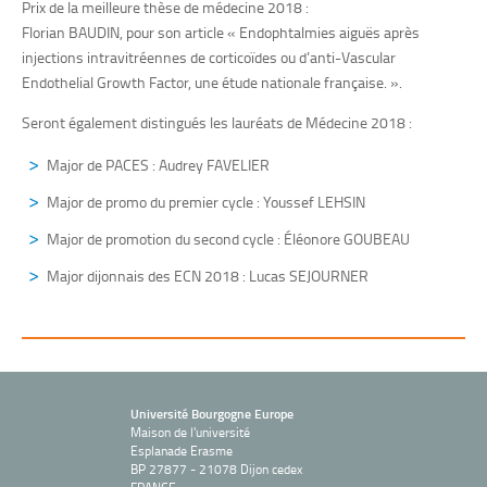
Prix de la meilleure thèse de médecine 2018 :
Florian BAUDIN, pour son article « Endophtalmies aiguës après
injections intravitréennes de corticoïdes ou d’anti-Vascular
Endothelial Growth Factor, une étude nationale française. ».
Seront également distingués les lauréats de Médecine 2018 :
Major de PACES : Audrey FAVELIER
Major de promo du premier cycle : Youssef LEHSIN
Major de promotion du second cycle : Éléonore GOUBEAU
Major dijonnais des ECN 2018 : Lucas SEJOURNER
Université Bourgogne Europe
Maison de l'université
Esplanade Erasme
BP 27877 - 21078 Dijon cedex