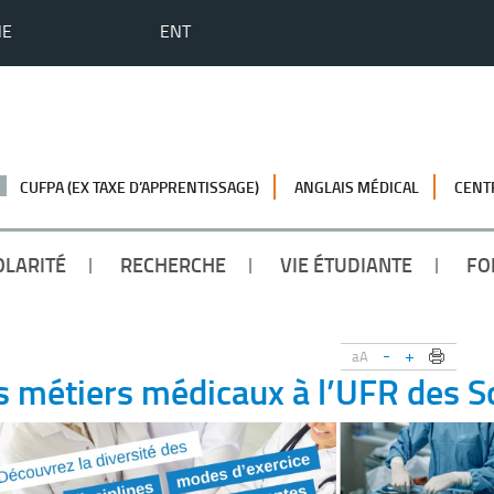
HE
ENT
CUFPA (EX TAXE D’APPRENTISSAGE)
ANGLAIS MÉDICAL
CENT
OLARITÉ
RECHERCHE
VIE ÉTUDIANTE
FO
-
+
aA
es métiers médicaux à l’UFR des S