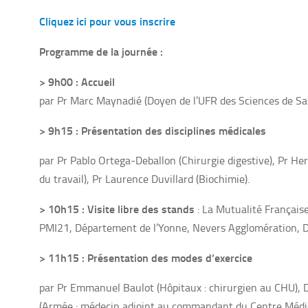
Cliquez ici pour vous inscrire
Programme de la journée :
> 9h00 : Accueil
par Pr Marc Maynadié (Doyen de l’UFR des Sciences de San
> 9h15 : Présentation des disciplines médicales
par Pr Pablo Ortega-Deballon (Chirurgie digestive), Pr He
du travail), Pr Laurence Duvillard (Biochimie).
> 10h15 : Visite libre des stands
:
La Mutualité Français
PMI21, Département de l’Yonne, Nevers Agglomération,
D
> 11h15 : Présentation des modes d’exercice
par Pr Emmanuel Baulot (Hôpitaux : chirurgien au CHU), D
(Armée : médecin adjoint au commandant du Centre Médica