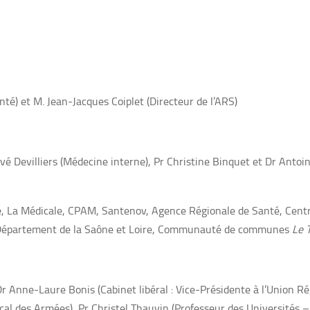
té) et M. Jean-Jacques Coiplet (Directeur de l’ARS)
rvé Devilliers (Médecine interne), Pr Christine Binquet et Dr Anto
e, La Médicale, CPAM, Santenov,
Agence Régionale de Santé,
Cent
épartement de la Saône et Loire
, C
ommunauté de communes
Le 
r Anne-Laure Bonis (Cabinet libéral : Vice-Présidente à l’Union R
l des Armées), Pr Christel Thauvin (Professeur des Universités – 