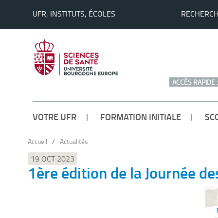
UFR, INSTITUTS, ÉCOLES
RECHERC
ACCÈS RAPIDE :
VOTRE UFR
FORMATION INITIALE
SC
Accueil
/
Actualités
19 OCT 2023
1ère édition de la Journée d