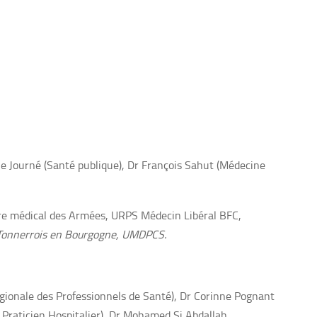
ine Journé (Santé publique), Dr François Sahut (Médecine
re médical des Armées, URPS Médecin Libéral BFC,
Tonnerrois en Bourgogne, UMDPCS.
égionale des Professionnels de Santé), Dr Corinne Pognant
Praticien Hospitalier), Dr Mohamed Si Abdallah