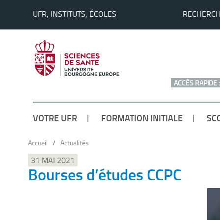
UFR, INSTITUTS, ÉCOLES
RECHERC
ACCÈS RAPIDE :
VOTRE UFR
FORMATION INITIALE
SC
Accueil
/
Actualités
31 MAI 2021
Bourses d’études CCPC