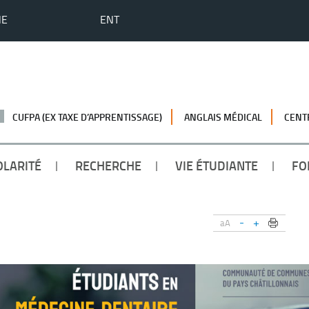
HE
ENT
CUFPA (EX TAXE D’APPRENTISSAGE)
ANGLAIS MÉDICAL
CENT
OLARITÉ
RECHERCHE
VIE ÉTUDIANTE
FO
-
+
aA